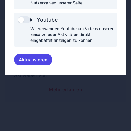
Jugendfeuerwehrmitglied (1. Erprobung)
Nutzerzahlen unserer Seite.
Youtube
Wir verwenden Youtube um Videos unserer
Einsätze oder Aktivitäten direkt
eingebettet anzeigen zu können.
Jugendfeuerwehrfrau
Aktualisieren
Als Jugendfeuerwehrfrau bereitet sich Zoe in
den wöchentlichen Jugendstunden auf das
Aktivleben vor.
Mehr erfahren