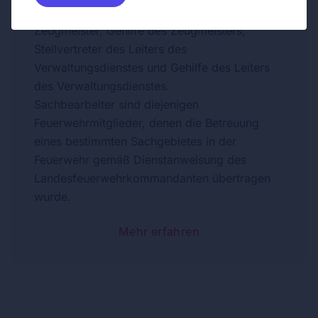
Fahrmeister, Gehilfe des Fahrmeisters,
Zeugmeister, Gehilfe des Zeugmeisters,
Stellvertreter des Leiters des
Verwaltungsdienstes und Gehilfe des Leiters
des Verwaltungsdienstes.
Sachbearbeiter sind diejenigen
Feuerwehrmitglieder, denen die Betreuung
eines bestimmten Sachgebietes in der
Feuerwehr gemäß Dienstanweisung des
Landesfeuerwehrkommandanten übertragen
wurde.
Mehr erfahren