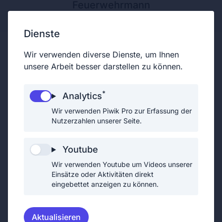
Feuerwehrmann
Dienste
Wir verwenden diverse Dienste, um Ihnen
unsere Arbeit besser darstellen zu können.
Eingeteilter Feuerwehrmann
*
Analytics
Alle Feuerwehrmitglieder, die keine
Wir verwenden Piwik Pro zur Erfassung der
Funktionäre, Chargen oder Sachbearbeiter
Nutzerzahlen unserer Seite.
sind, werden als "eingeteilte
Feuerwehrmitglieder" bezeichnet.
Youtube
Funktionäre einer Feuerwehr sind der/die
Wir verwenden Youtube um Videos unserer
Feuerwehrkommandant/in, der /die
Einsätze oder Aktivitäten direkt
Feuerwehrkommandantstellvertreter/in oder
eingebettet anzeigen zu können.
der/die Leiter/in des Verwaltungsdienstes.
Chargen sind Zugskommandant,
Aktualisieren
Zugtruppkommandant, Gruppenkommandant,