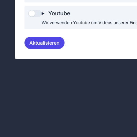
Youtube
MANNSCHAFTSTRANSP
KOMMANDO
ORTFAHRZEUG
K
Wir verwenden Youtube um Videos unserer Einsä
MTF
Aktualisieren