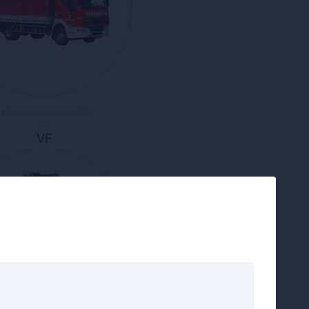
VERSORGUNGSFAHRZE
UG
VF