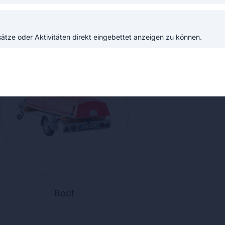
FAHRZEUG
ABSCHLEPPACHSE
DO
ASA
tze oder Aktivitäten direkt eingebettet anzeigen zu können.
Boot