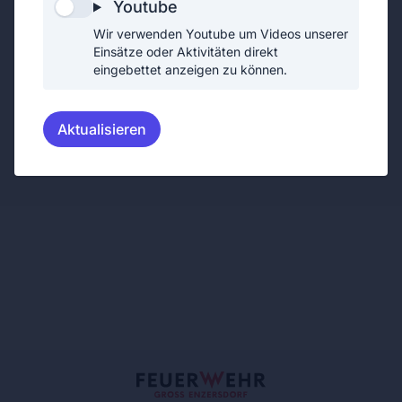
Youtube
350kg
Wir verwenden Youtube um Videos unserer
Einsätze oder Aktivitäten direkt
HÖCHST ZUL. GESAMTGEWICHT
eingebettet anzeigen zu können.
1950kg
DATUM DER ZULASSUNG
Aktualisieren
28.04.1995