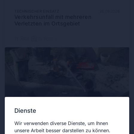
TECHNISCHER EINSATZ
26.06.2026
Verkehrsunfall mit mehreren
Verletzten im Ortsgebiet
11
4
1h 10min
Dienste
BRANDEINSATZ
23.06.2026
Kleinbrand in Wohnsiedlung
Wir verwenden diverse Dienste, um Ihnen
unsere Arbeit besser darstellen zu können.