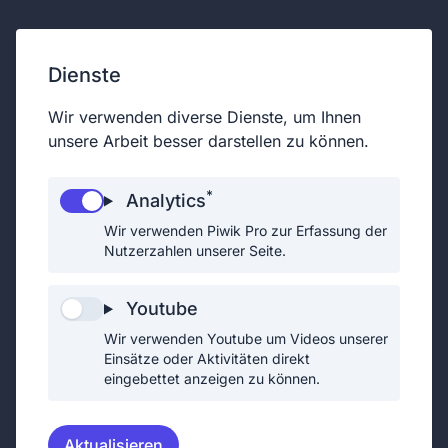
24.12.2026
|
13:00 - 16:00
Dienste
Mühlleitnerstraße 1b
Wir verwenden diverse Dienste, um Ihnen
2301 Groß-Enzersdorf
unsere Arbeit besser darstellen zu können.
*
Analytics
Wir verwenden Piwik Pro zur Erfassung der
Auch dieses Jahr dürfen wir euch
Nutzerzahlen unserer Seite.
zum heiligen Nachmittag im
Feuerwehrhaus Groß-Enzersdorf
Youtube
begrüßen.
Wir verwenden Youtube um Videos unserer
Einsätze oder Aktivitäten direkt
eingebettet anzeigen zu können.
Aktualisieren