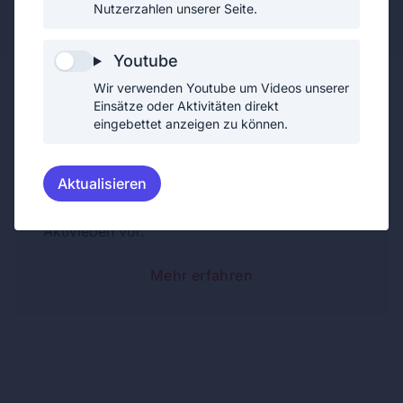
Jugendfeuerwehrmitglied (2. Erprobung)
Nutzerzahlen unserer Seite.
Youtube
Wir verwenden Youtube um Videos unserer
Einsätze oder Aktivitäten direkt
eingebettet anzeigen zu können.
Jugendfeuerwehrfrau
Aktualisieren
Als Jugendfeuerwehrfrau bereitet sich Celine
in den wöchentlichen Jugendstunden auf das
Aktivleben vor.
Mehr erfahren