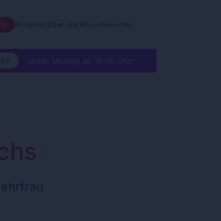
EN
Aktuelles
Über Uns
Wissenswertes
EI!
Jeden Montag ab 18:00 Uhr!
chs
wehrfrau