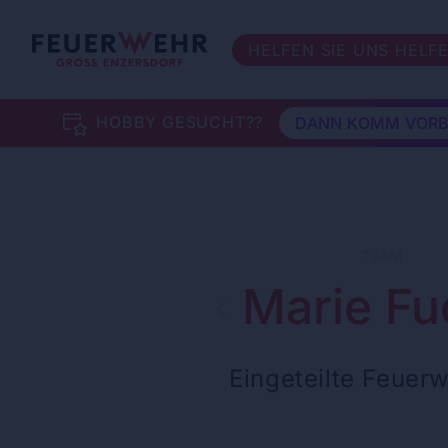
HELFEN SIE UNS HELF
HOBBY GESUCHT??
DANN KOMM VORB
TEAM
Marie Fu
Eingeteilte Feuer