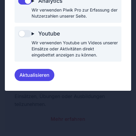
Analytics
Wir verwenden Piwik Pro zur Erfassung der
Nutzerzahlen unserer Seite.
Unterstützendes Mitglied
Unterstützende Mitglieder helfen der
Youtube
Freiwilligen Feuerwehr bei den
Wir verwenden Youtube um Videos unserer
unterschiedlichsten Aktivitäten. So helfen sie
Einsätze oder Aktivitäten direkt
eingebettet anzeigen zu können.
bei der Ausrichtung diverser Feste und beim
alltäglichen Dienstbetrieb.
Im Gegensatz zu den aktiven Mitgliedern sind
Aktualisieren
unterstützende Mitglieder keine Uniformträger
und sind daher auch nicht verpflichtet an
Einsätzen, Übungen oder Ausbildungen
teilzunehmen.
Mehr erfahren