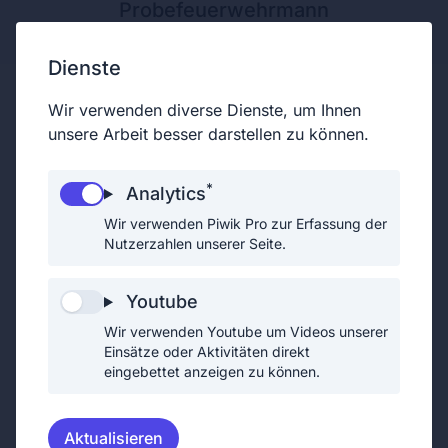
Probefeuerwehrmann
Dienste
Wir verwenden diverse Dienste, um Ihnen
unsere Arbeit besser darstellen zu können.
Eingeteilte Feuerwehrfrau
*
Analytics
Alle Feuerwehrmitglieder, die keine
Wir verwenden Piwik Pro zur Erfassung der
Funktionäre, Chargen oder Sachbearbeiter
Nutzerzahlen unserer Seite.
sind, werden als "eingeteilte
Feuerwehrmitglieder" bezeichnet.
Youtube
Funktionäre einer Feuerwehr sind der/die
Wir verwenden Youtube um Videos unserer
Feuerwehrkommandant/in, der /die
Einsätze oder Aktivitäten direkt
Feuerwehrkommandantstellvertreter/in oder
eingebettet anzeigen zu können.
der/die Leiter/in des Verwaltungsdienstes.
Chargen sind Zugskommandant,
Aktualisieren
Zugtruppkommandant, Gruppenkommandant,