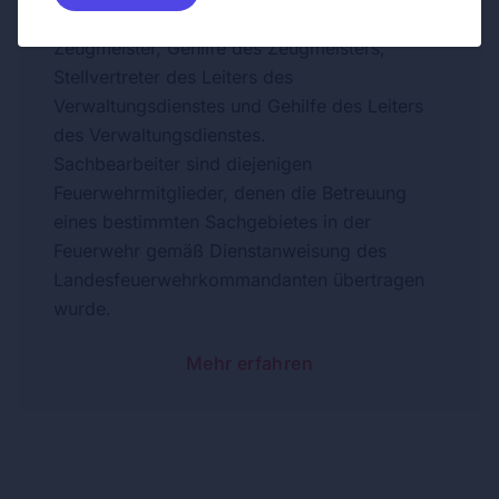
Fahrmeister, Gehilfe des Fahrmeisters,
Zeugmeister, Gehilfe des Zeugmeisters,
Stellvertreter des Leiters des
Verwaltungsdienstes und Gehilfe des Leiters
des Verwaltungsdienstes.
Sachbearbeiter sind diejenigen
Feuerwehrmitglieder, denen die Betreuung
eines bestimmten Sachgebietes in der
Feuerwehr gemäß Dienstanweisung des
Landesfeuerwehrkommandanten übertragen
wurde.
Mehr erfahren