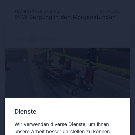
TECHNISCHER EINSATZ
26.04.2026
PKW Bergung in den Morgenstunden
9
3
1h 52min
Dienste
SCHADSTOFFEINSATZ
20.04.2026
Einsatzreicher Start in die Woche
Wir verwenden diverse Dienste, um Ihnen
unsere Arbeit besser darstellen zu können.