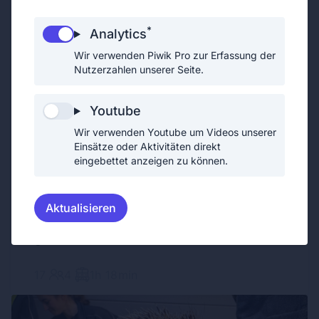
9
2
1h 29min
*
Analytics
Wir verwenden Piwik Pro zur Erfassung der
Nutzerzahlen unserer Seite.
Youtube
Wir verwenden Youtube um Videos unserer
Einsätze oder Aktivitäten direkt
eingebettet anzeigen zu können.
Aktualisieren
BRANDEINSATZ
04.04.2026
Fahrzeugbrand auf der B3 rasch
gelöscht
17
4
1h 18min