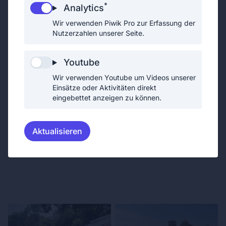
*
Einsatz. Aufgrund der hohen Temperaturen stand
Analytics
das Rote Kreuz zur Absicherung der Einsatzkräfte
Wir verwenden Piwik Pro zur Erfassung der
Nutzerzahlen unserer Seite.
bereit und versorgte alle Beteiligten mit
ausreichend Trinkwasser.
Youtube
Nach rund drei Stunden konnten wir den Einsatz
beenden und wieder einrücken. Ein herzliches
Wir verwenden Youtube um Videos unserer
Einsätze oder Aktivitäten direkt
Dankeschön gilt allen eingesetzten Feuerwehren
eingebettet anzeigen zu können.
sowie dem Roten Kreuz für die gewohnt gute
Zusammenarbeit.
Aktualisieren