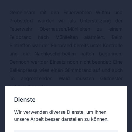
Gemeinsam mit den Feuerwehren Wittau und
Probstdorf wurden wir als Unterstützung der
Feuerwehr Oberhausen/Mühlleiten zu einem
Feldbrand nach Mühlleiten alarmiert. Beim
Eintreffen war der Flurbrand bereits unter Kontrolle
und die Nachlöscharbeiten hatten begonnen.
Dennoch war der Einsatz noch nicht beendet: Eine
Ballenpresse wies einen Glimmbrand auf und auch
im angrenzenden Wald mussten Glutnester
bekämpft werden.
Unsere Aufgaben bestanden in der Unterstützung
Dienste
der Brandbekämpfung sowie der
Wasserversorgung im Pendelverkehr. Zur Kontrolle
Wir verwenden diverse Dienste, um Ihnen
unsere Arbeit besser darstellen zu können.
des Brandausmaßes kam außerdem die Drohne
mit Wärmebildkamera der Feuerwehr Matzen zum