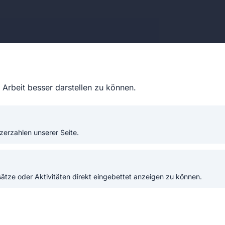
glied
Arbeit besser darstellen zu können.
reiwilligen Feuerwehr
zerzahlen unserer Seite.
. So helfen sie bei
m alltäglichen
tze oder Aktivitäten direkt eingebettet anzeigen zu können.
rn sind
rmträger und sind
ätzen, Übungen oder