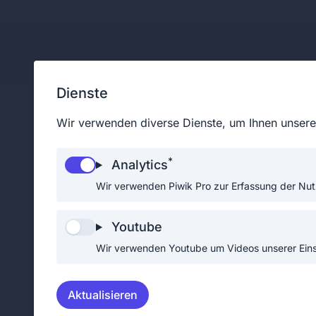
Unterstützendes Mit
Dienste
Wir verwenden diverse Dienste, um Ihnen unsere 
Unterstützendes Mitglied
*
Analytics
Unterstützende Mitglieder helfen der F
Wir verwenden Piwik Pro zur Erfassung der Nut
bei den unterschiedlichsten Aktivitäten
der Ausrichtung diverser Feste und bei
Youtube
Dienstbetrieb.
Wir verwenden Youtube um Videos unserer Einsä
Im Gegensatz zu den aktiven Mitgliede
unterstützende Mitglieder keine Unifo
daher auch nicht verpflichtet an Eins
Aktualisieren
Ausbildungen teilzunehmen.