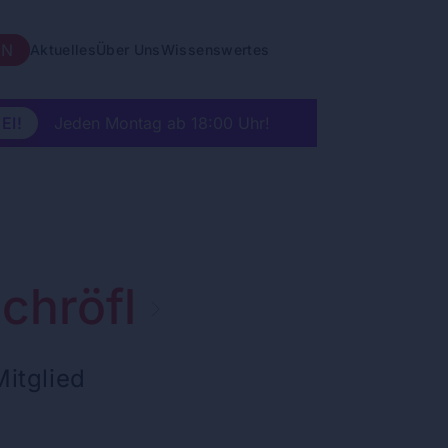
EN
Aktuelles
Über Uns
Wissenswertes
EI!
Jeden Montag ab 18:00 Uhr!
chröfl
itglied