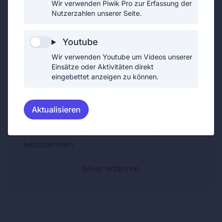
Wir verwenden Piwik Pro zur Erfassung der
Unterstützendes Mitglied
Nutzerzahlen unserer Seite.
Unterstützende Mitglieder helfen der
Freiwilligen Feuerwehr bei den
Youtube
unterschiedlichsten Aktivitäten. So helfen sie
Wir verwenden Youtube um Videos unserer
bei der Ausrichtung diverser Feste und beim
Einsätze oder Aktivitäten direkt
eingebettet anzeigen zu können.
alltäglichen Dienstbetrieb.
Im Gegensatz zu den aktiven Mitgliedern sind
unterstützende Mitglieder keine Uniformträger
Aktualisieren
und sind daher auch nicht verpflichtet an
Einsätzen, Übungen oder Ausbildungen
teilzunehmen.
Mehr erfahren