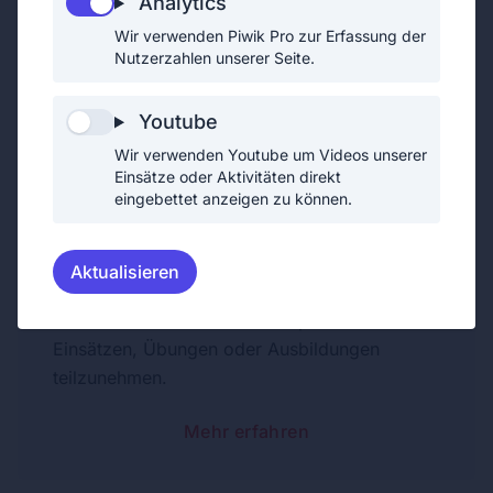
Analytics
Wir verwenden Piwik Pro zur Erfassung der
Nutzerzahlen unserer Seite.
Unterstützendes Mitglied
Unterstützende Mitglieder helfen der
Youtube
Freiwilligen Feuerwehr bei den
Wir verwenden Youtube um Videos unserer
unterschiedlichsten Aktivitäten. So helfen sie
Einsätze oder Aktivitäten direkt
eingebettet anzeigen zu können.
bei der Ausrichtung diverser Feste und beim
alltäglichen Dienstbetrieb.
Im Gegensatz zu den aktiven Mitgliedern sind
Aktualisieren
unterstützende Mitglieder keine Uniformträger
und sind daher auch nicht verpflichtet an
Einsätzen, Übungen oder Ausbildungen
teilzunehmen.
Mehr erfahren