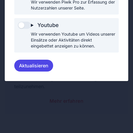
Wir verwenden Piwik Pro zur Erfassung der
Unterstützendes Mitglied
Nutzerzahlen unserer Seite.
Unterstützende Mitglieder helfen der
Freiwilligen Feuerwehr bei den
Youtube
unterschiedlichsten Aktivitäten. So helfen sie
Wir verwenden Youtube um Videos unserer
bei der Ausrichtung diverser Feste und beim
Einsätze oder Aktivitäten direkt
eingebettet anzeigen zu können.
alltäglichen Dienstbetrieb.
Im Gegensatz zu den aktiven Mitgliedern sind
unterstützende Mitglieder keine Uniformträger
Aktualisieren
und sind daher auch nicht verpflichtet an
Einsätzen, Übungen oder Ausbildungen
teilzunehmen.
Mehr erfahren