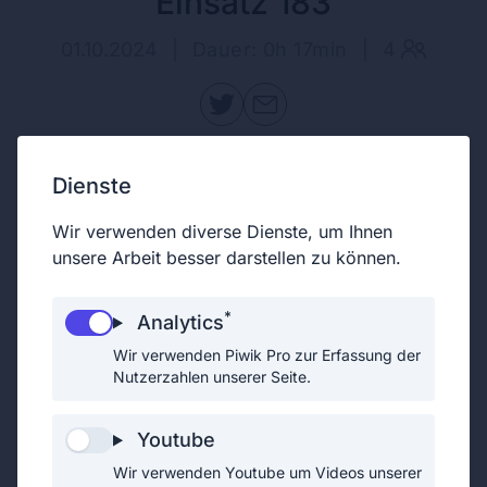
Einsatz 183
01.10.2024
|
Dauer: 0h 17min
|
4
Die Tochter war bereits bei unserer
Dienste
Ankunft im Haus anwesend. Sie
Wir verwenden diverse Dienste, um Ihnen
informierte uns darüber, dass die
unsere Arbeit besser darstellen zu können.
Mutter nicht in der Wohnung sei.
Damit rückten wir ohne weitere
*
Analytics
Tätigkeit wieder ein.
Wir verwenden Piwik Pro zur Erfassung der
Nutzerzahlen unserer Seite.
Youtube
Wir verwenden Youtube um Videos unserer