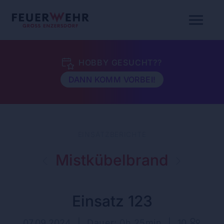
HOBBY GESUCHT??
DANN KOMM VORBEI!
EINSATZBERICHTE
Mistkübelbrand
Einsatz 123
07.09.2024
|
Dauer: 0h 25min
|
10