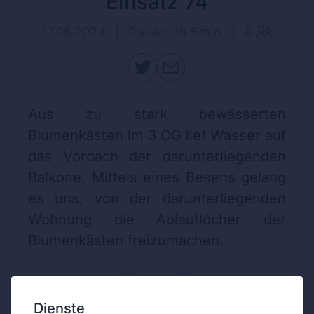
Einsatz 74
17.06.2024
|
Dauer: 1h 5min
|
8
Aus zu stark bewässerten
Blumenkästen im 3 OG lief Wasser auf
das Vordach der darunterliegenden
Balkone. Mittels eines Besens gelang
es uns, von der darunterliegenden
Wohnung die Ablauflöcher der
Blumenkästen freizumachen.
Dienste