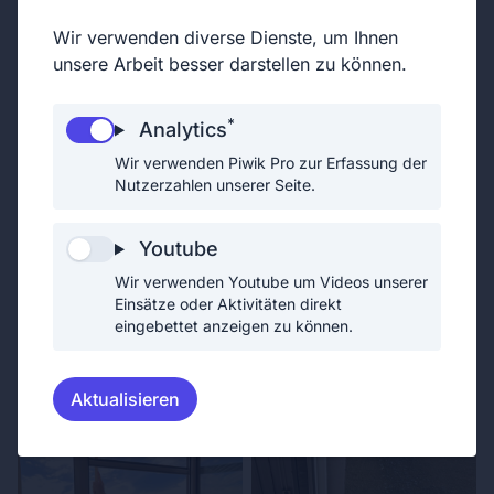
Wir verwenden diverse Dienste, um Ihnen
unsere Arbeit besser darstellen zu können.
Wir sind eine Freiwillige Feuerwehr und stehen
rund um die Uhr, 365 Tage im Jahr, bereit, um in
*
Analytics
Not geratenen Menschen zu helfen. Alle unsere
Wir verwenden Piwik Pro zur Erfassung der
Einsätze und Tätigkeiten werden von freiwilligen
Nutzerzahlen unserer Seite.
Mitgliedern in ihrer Freizeit bewältigt.
Youtube
Wir verwenden Youtube um Videos unserer
Einsätze oder Aktivitäten direkt
eingebettet anzeigen zu können.
Aktualisieren