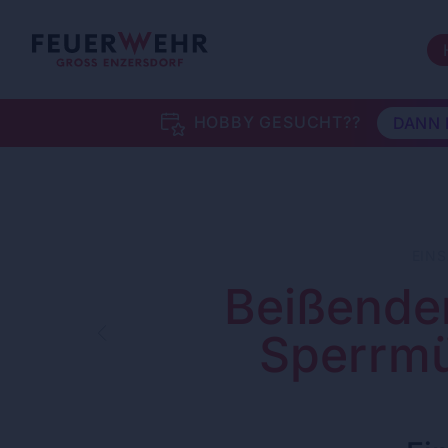
15. TRACHTENKIRTAG DER FFGE
Z
HOBBY GESUCHT??
DANN 
EIN
Beißende
Sperrmü