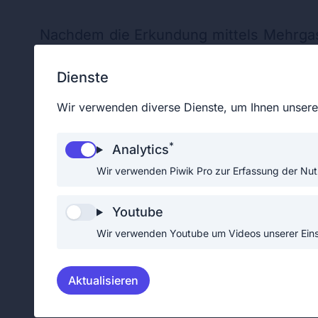
Nachdem die Erkundung mittels Mehrga
Container mehrere Kanister mit der 
Dienste
waren jedoch leer. Der Geruch erinnert
Wir verwenden diverse Dienste, um Ihnen unsere 
keine Veränderung der Standard-Me
vorhandenen Gefährdung von Menschen 
*
Analytics
ausgemacht, den betroffenen Contain
Wir verwenden Piwik Pro zur Erfassung der Nut
lassen.
Youtube
Wir verwenden Youtube um Videos unserer Einsä
Aktualisieren