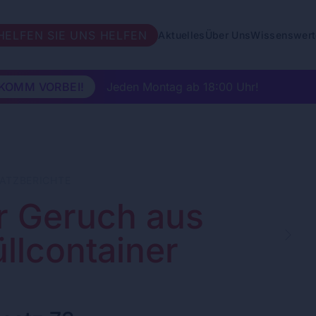
HELFEN SIE UNS HELFEN
Aktuelles
Über Uns
Wissenswert
UM EVENT
Trachtenkirtag der FFGE
KOMM VORBEI!
Jeden Montag ab 18:00 Uhr!
SATZBERICHTE
r Geruch aus
llcontainer