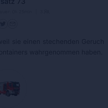
nsatz 73
auer: 0h 25min
|
3
weil sie einen stechenden Geruch
lcontainers wahrgenommen haben.