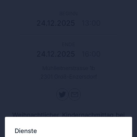
BEGINN
24.12.2025
|
13:00
ENDE
24.12.2025
|
16:00
Mühlleitnerstrasse 1b
2301 Groß-Enzersdorf
Weihnachtlicher Kindernachmittag bei
der FFGE!
Dienste