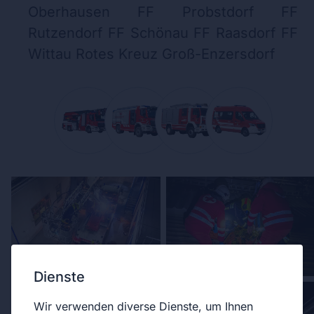
Oberhausen FF Probstdorf FF
Rutzendorf FF Schönau FF Raasdorf FF
Wittau Rotes Kreuz Groß-Enzersdorf
Dienste
Wir verwenden diverse Dienste, um Ihnen