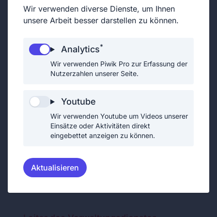
Oberverwalter
Wir verwenden diverse Dienste, um Ihnen
unsere Arbeit besser darstellen zu können.
*
Analytics
Wir verwenden Piwik Pro zur Erfassung der
2018
Beitritt zur FFGE
Nutzerzahlen unserer Seite.
Beförderung zum Stv. des
2021
Youtube
Leiters des
Wir verwenden Youtube um Videos unserer
Verwaltungsdienstes
Einsätze oder Aktivitäten direkt
eingebettet anzeigen zu können.
Beförderung zum Leiter des
2025
Verwaltungsdienstes
Aktualisieren