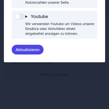
Jugendfeuerwehrmitglied (1. Erprobung)
Nutzerzahlen unserer Seite.
Youtube
Wir verwenden Youtube um Videos unserer
Einsätze oder Aktivitäten direkt
eingebettet anzeigen zu können.
Jugendfeuerwehrmann
Aktualisieren
Als Jugendfeuerwehrmann bereitet sich
Matthias in den wöchentlichen Jugendstunden
auf das Aktivleben vor.
Mehr erfahren