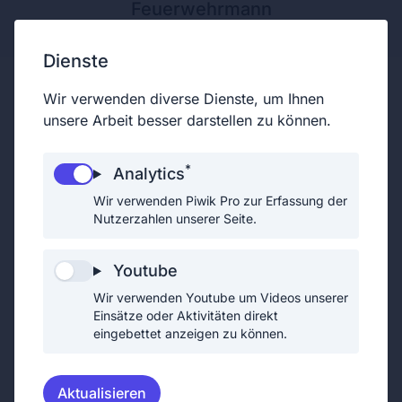
Feuerwehrmann
Dienste
Wir verwenden diverse Dienste, um Ihnen
unsere Arbeit besser darstellen zu können.
Eingeteilter Feuerwehrmann
*
Analytics
Alle Feuerwehrmitglieder, die keine
Wir verwenden Piwik Pro zur Erfassung der
Funktionäre, Chargen oder Sachbearbeiter
Nutzerzahlen unserer Seite.
sind, werden als "eingeteilte
Feuerwehrmitglieder" bezeichnet.
Youtube
Funktionäre einer Feuerwehr sind der/die
Wir verwenden Youtube um Videos unserer
Feuerwehrkommandant/in, der /die
Einsätze oder Aktivitäten direkt
Feuerwehrkommandantstellvertreter/in oder
eingebettet anzeigen zu können.
der/die Leiter/in des Verwaltungsdienstes.
Chargen sind Zugskommandant,
Aktualisieren
Zugtruppkommandant, Gruppenkommandant,