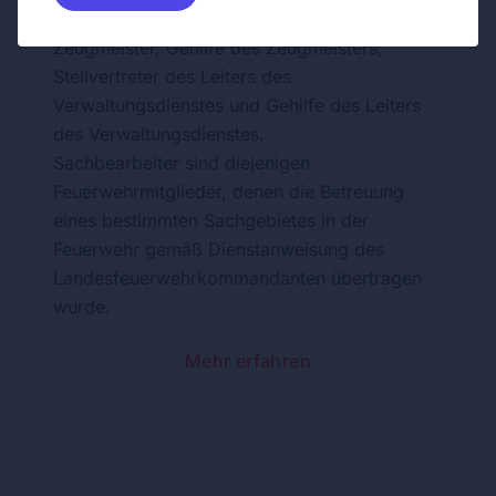
Fahrmeister, Gehilfe des Fahrmeisters,
Zeugmeister, Gehilfe des Zeugmeisters,
Stellvertreter des Leiters des
Verwaltungsdienstes und Gehilfe des Leiters
des Verwaltungsdienstes.
Sachbearbeiter sind diejenigen
Feuerwehrmitglieder, denen die Betreuung
eines bestimmten Sachgebietes in der
Feuerwehr gemäß Dienstanweisung des
Landesfeuerwehrkommandanten übertragen
wurde.
Mehr erfahren