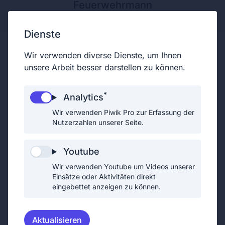
Feuerwehrmann
Dienste
Wir verwenden diverse Dienste, um Ihnen
unsere Arbeit besser darstellen zu können.
Eingeteilte Feuerwehrfrau
*
Analytics
Alle Feuerwehrmitglieder, die keine
Wir verwenden Piwik Pro zur Erfassung der
Funktionäre, Chargen oder Sachbearbeiter
Nutzerzahlen unserer Seite.
sind, werden als "eingeteilte
Feuerwehrmitglieder" bezeichnet.
Youtube
Funktionäre einer Feuerwehr sind der/die
Wir verwenden Youtube um Videos unserer
Feuerwehrkommandant/in, der /die
Einsätze oder Aktivitäten direkt
Feuerwehrkommandantstellvertreter/in oder
eingebettet anzeigen zu können.
der/die Leiter/in des Verwaltungsdienstes.
Chargen sind Zugskommandant,
Aktualisieren
Zugtruppkommandant, Gruppenkommandant,