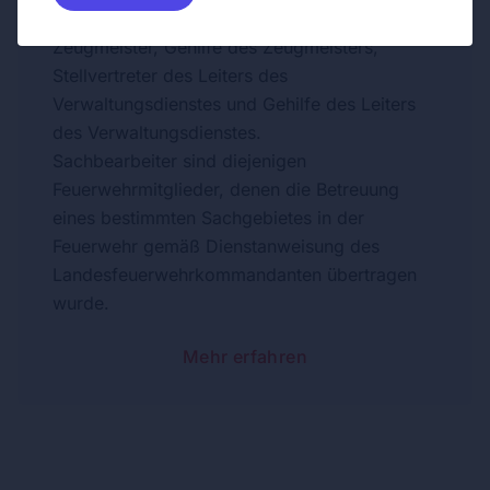
Fahrmeister, Gehilfe des Fahrmeisters,
Zeugmeister, Gehilfe des Zeugmeisters,
Stellvertreter des Leiters des
Verwaltungsdienstes und Gehilfe des Leiters
des Verwaltungsdienstes.
Sachbearbeiter sind diejenigen
Feuerwehrmitglieder, denen die Betreuung
eines bestimmten Sachgebietes in der
Feuerwehr gemäß Dienstanweisung des
Landesfeuerwehrkommandanten übertragen
wurde.
Mehr erfahren