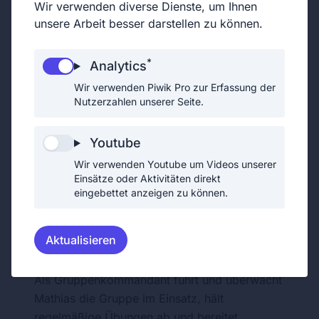
Oberfeuerwehrmann
Wir verwenden diverse Dienste, um Ihnen
unsere Arbeit besser darstellen zu können.
*
Analytics
Wir verwenden Piwik Pro zur Erfassung der
Nutzerzahlen unserer Seite.
2017
Beitritt zur FFGE
Youtube
Beförderung zum
2026
Gruppenkommandanten
Wir verwenden Youtube um Videos unserer
Einsätze oder Aktivitäten direkt
eingebettet anzeigen zu können.
Aktualisieren
Gruppenkommandant
Als Gruppenkommandant führt und überwacht
Mathias die Gruppe im Einsatz, hält
regelmäßige Übungen ab und bereitet