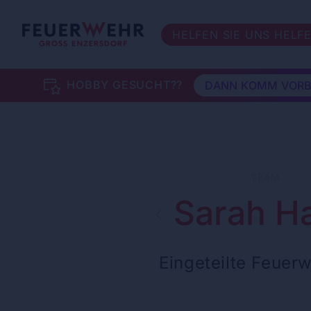
HELFEN SIE UNS HELF
HOBBY GESUCHT??
DANN KOMM VORB
TEAM
Sarah H
Eingeteilte Feuer