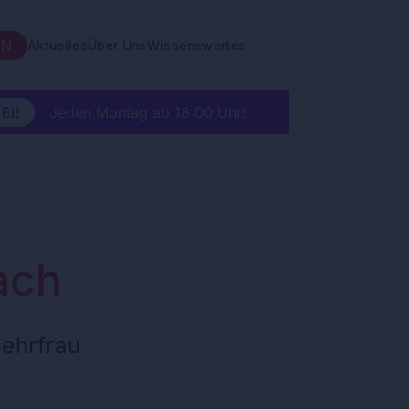
EN
Aktuelles
Über Uns
Wissenswertes
EI!
Jeden Montag ab 18:00 Uhr!
ach
wehrfrau