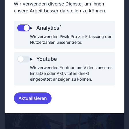
Wir verwenden diverse Dienste, um Ihnen
wir zu einem umgestürzten Baum in Leopoldsdorf
unsere Arbeit besser darstellen zu können.
alarmiert. Bei der Ankunft stellten wir fest, dass
der Baum gespalten wurde und sich mit der Krone
*
Analytics
verhakt hatte. Mittels Drehleiter und einem
Wir verwenden Piwik Pro zur Erfassung der
Teleskopladekran wurde dieser Schritt für Schritt
Nutzerzahlen unserer Seite.
abgetragen und die Gefahr konnte gebannt
werden.
Youtube
Wir verwenden Youtube um Videos unserer
Einsätze oder Aktivitäten direkt
eingebettet anzeigen zu können.
Aktualisieren