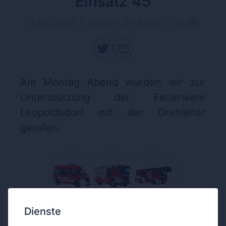
Einsatz 45
12.05.2026
|
Dauer: 2h 3min
|
13
Am Montag Abend wurden wir zur
Unterstützung der Feuerwehr
Leopoldsdorf mit der Drehleiter
gerufen.
Dienste
Während unserem wöchentlichen Treffen wurden