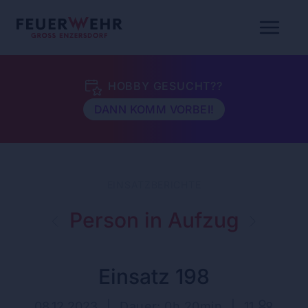
HOBBY GESUCHT??
DANN KOMM VORBEI!
EINSATZBERICHTE
Person in Aufzug
Einsatz 198
08.12.2023
|
Dauer: 0h 20min
|
11