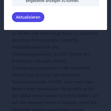
eingebettet anzeigen zu können.
Um die Feuerwehrmitglieder durch diese Zeit
zu begleiten, gibt es die Funktion des
Aktualisieren
Sachbearbeiter Ausbildung in der Feuerwehr.
Um die Funktion in der Feuerwehr bekleiden
zu dürfen sind auch einige Kurse zu besuchen.
Abschluss Führungsstufe 1 (ASM10),
Präsentationstechnik und
Unterlagengestaltung (AU20), Anlage von
Praktischen Übungen (AU30),
Ausbildungsorganisation in der Feuerwehr
(AU40) und zu guter Letzt Abschluss
Feuerwehausbilder (AU90). Auch nach dem
Besuch aller notwendigen Kurse heißt es für
den SBAU immer wieder sich fortzubilden, um
auf den neuesten Stand zu bleiben, damit die
Mitglieder bestens ausgebildet werden