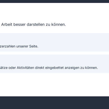
Arbeit besser darstellen zu können.
lichen Belange nehmen in der heutigen Zivilges
zerzahlen unserer Seite.
 im Feuerwehrwesen einen immer größeren Ra
lichen Beratung und Unterstützung der Feuer
tze oder Aktivitäten direkt eingebettet anzeigen zu können.
andesfeuerwehrverbandes wurde das Sachgebi
recht eingerichtet.